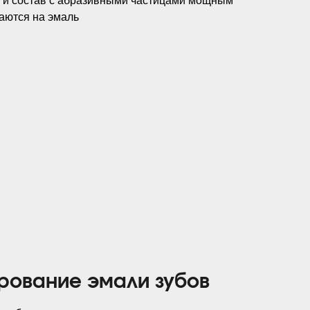
а и состав с абразивными частицами мощным
аются на эмаль
рование эмали зубов