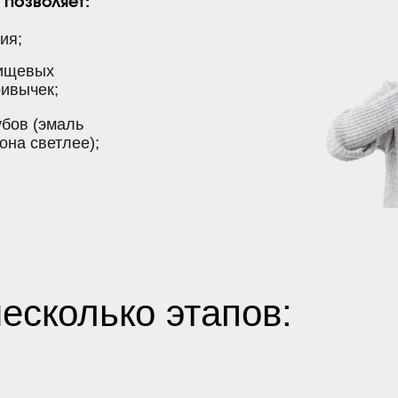
позволяет:
ия;
пищевых
ривычек;
убов (эмаль
она светлее);
есколько этапов: