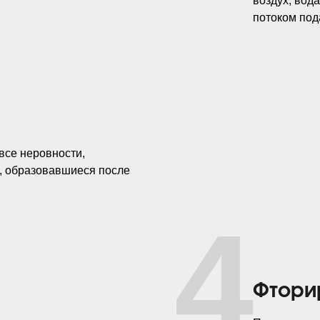
воздух, вод
потоком под
все неровности,
, образовавшиеся после
4
Фтори