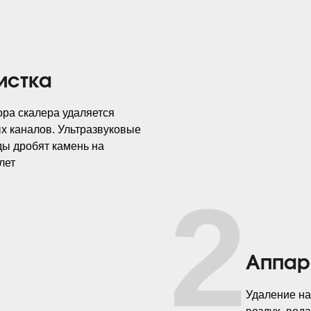
истка
ра скалера удаляется
ых каналов. Ультразвуковые
ды дробят камень на
лет
2
Аппара
Удаление на