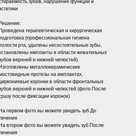
стираемость зубов, нарушение функции и
эстетики
Решение:
Проведена терапевтическая и хирургическая
подготовка (профессиональная гигиена
полости рта, удалены несостоятельные зубы,
установлены импланты в области жевательных
зубов верхней и нижней челюстей).
Изготовлены металлокерамические
мостовидные протезы на имплантах,
циркониевые коронки в области фронтальных
зубов верхней и нижней челюстей (фото После
сразу после фиксации коронок)
На первом фото вы можете увидеть зуб До
лечения
На втором фото вы можете увидеть зуб После
лечения