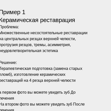
Пример 1
Керамическая реставрация
Проблема:
Множественные несостоятельные реставрации
на центральных резцах верхней челюсти,
протрузия резцов, тремы, асимметрия,
неудовлетворительная эстетика
Решение:
Терапевтическая подготовка (замена старых
пломб), изготовление керамических
реставраций на 4 резца верхней челюсти
а первом фото вы можете увидеть зуб До
лечения
На втором фото вы можете увидеть зуб После
лечения